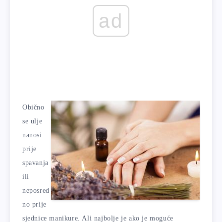
ad
Obično
se ulje
nanosi
prije
spavanja
ili
neposred
no prije
sjednice manikure. Ali najbolje je ako je moguće