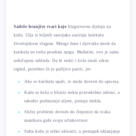
Sadrže hranjive tvari koje
blagotvorno djeluju na
kožu. Ulja iz biljnih sastojaka zasićuju kutikulu
životinjskom vlagom. Mnoge žene i djevojke misle da
kutikula ne treba posebnu njegu. Međutim, ovo je samo
uobičajena zabluda. Da bi nokti i koža imali zdrav
izgled, potrebno ih je pažljivo paziti, jer:
Ako se kutikula upali, to može dovesti do apscesa.
Kada se koža u blizini nokta pravodobno ukloni, a
također podmazuje uljem, postaje mekša.
Slični problemi dovode do činjenice da svaka
manikura gubi svoju učinkovitost.
Suhu kožu je teško ukloniti, a postupak uklanjanja