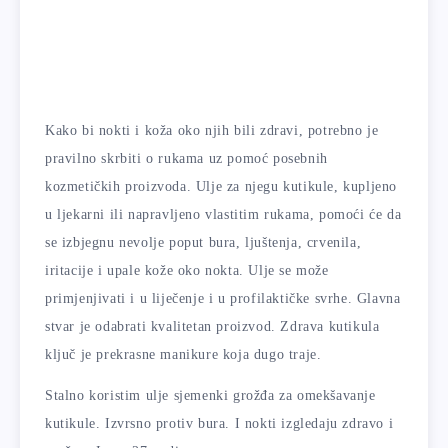
Kako bi nokti i koža oko njih bili zdravi, potrebno je
pravilno skrbiti o rukama uz pomoć posebnih
kozmetičkih proizvoda. Ulje za njegu kutikule, kupljeno
u ljekarni ili napravljeno vlastitim rukama, pomoći će da
se izbjegnu nevolje poput bura, ljuštenja, crvenila,
iritacije i upale kože oko nokta. Ulje se može
primjenjivati ​​i u liječenje i u profilaktičke svrhe. Glavna
stvar je odabrati kvalitetan proizvod. Zdrava kutikula
ključ je prekrasne manikure koja dugo traje.
Stalno koristim ulje sjemenki grožđa za omekšavanje
kutikule. Izvrsno protiv bura. I nokti izgledaju zdravo i