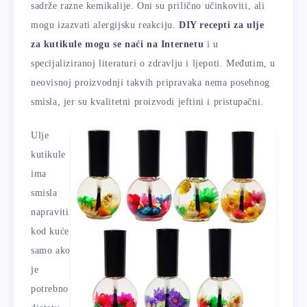
sadrže razne kemikalije. Oni su prilično učinkoviti, ali
mogu izazvati alergijsku reakciju.
DIY recepti za ulje
za kutikule mogu se naći na Internetu
i u
specijaliziranoj literaturi o zdravlju i ljepoti. Međutim, u
neovisnoj proizvodnji takvih pripravaka nema posebnog
smisla, jer su kvalitetni proizvodi jeftini i pristupačni.
Ulje
kutikule
ima
smisla
napraviti
kod kuće
samo ako
je
potrebno