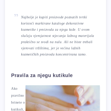
Najbolje je kupiti proizvode poznatih tvrtki
koristeći markirane kataloge dekorativne
kozmetike i proizvoda za njegu kože. U ovom
slučaju vjerojatnost stjecanja lažnog materijala
praktično se svodi na nulu. Ali ne biste trebali
vjerovati tržištima, jer je većina lažnih
kozmetičkih proizvoda koncentrirana tamo.
Pravila za njegu kutikule
Ako
pravilno
brinete o
kutikuli,