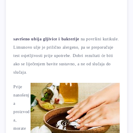
savršeno ubija gljivice i bakterije
na površini kutikule.
Limunovo ulje je prilično alergeno, pa se preporučuje
test osjetljivosti prije upotrebe. Dobri rezultati će biti
ako se liječenjem bavite sustavno, a ne od slučaja do
slučaja.
Prije
nanošenj
a
proizvod
a,
morate