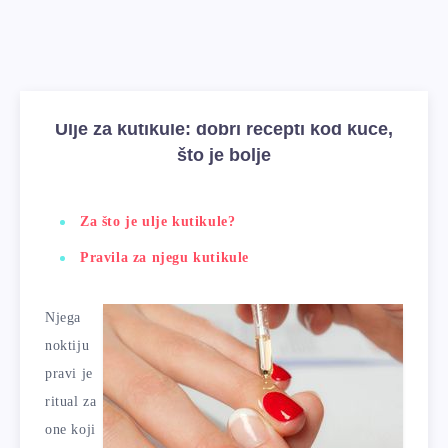
Ulje za kutikule: dobri recepti kod kuće,
što je bolje
Za što je ulje kutikule?
Pravila za njegu kutikule
Njega
noktiju
pravi je
ritual za
one koji