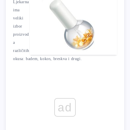
Ljekarna
ima
veliki
izbor
proizvod
a
različitih
okusa: badem, kokos, breskva i drugi.
ad