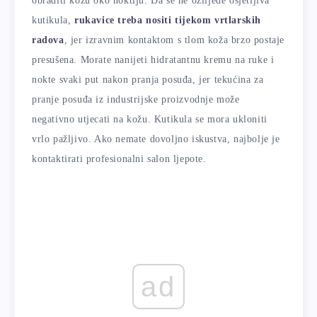
obraditi kožu oko noktiju. Da se ne ozlijede osjetljiva
kutikula,
rukavice treba nositi tijekom vrtlarskih
radova
, jer izravnim kontaktom s tlom koža brzo postaje
presušena. Morate nanijeti hidratantnu kremu na ruke i
nokte svaki put nakon pranja posuđa, jer tekućina za
pranje posuđa iz industrijske proizvodnje može
negativno utjecati na kožu. Kutikula se mora ukloniti
vrlo pažljivo. Ako nemate dovoljno iskustva, najbolje je
kontaktirati profesionalni salon ljepote.
ad