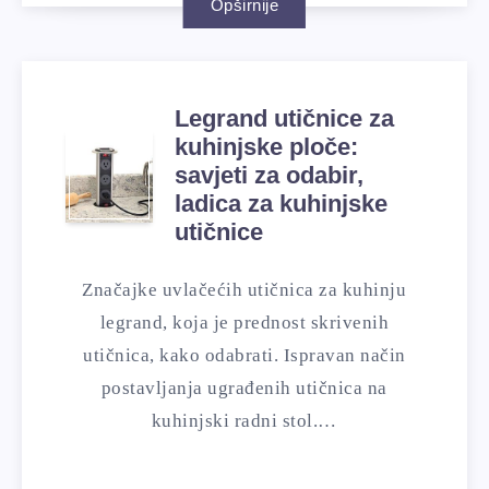
Opširnije
Legrand utičnice za
kuhinjske ploče:
savjeti za odabir,
ladica za kuhinjske
utičnice
Značajke uvlačećih utičnica za kuhinju
legrand, koja je prednost skrivenih
utičnica, kako odabrati. Ispravan način
postavljanja ugrađenih utičnica na
kuhinjski radni stol.…