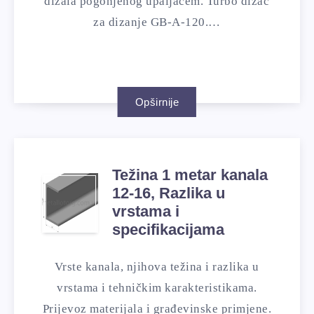
dizala pogonjenog upaljačem. Turbo dizač
za dizanje GB-A-120.…
Opširnije
Težina 1 metar kanala
12-16, Razlika u
vrstama i
specifikacijama
Vrste kanala, njihova težina i razlika u
vrstama i tehničkim karakteristikama.
Prijevoz materijala i građevinske primjene.