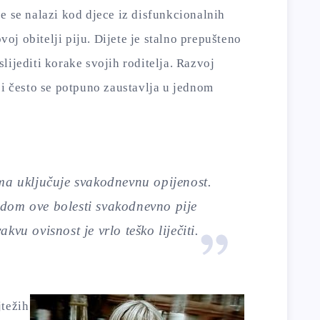
e se nalazi kod djece iz disfunkcionalnih
ovoj obitelji piju. Dijete je stalno prepušteno
lijediti korake svojih roditelja. Razvoj
 i često se potpuno zaustavlja u jednom
ma uključuje svakodnevnu opijenost.
dom ove bolesti svakodnevno pije
kvu ovisnost je vrlo teško liječiti.
jtežih