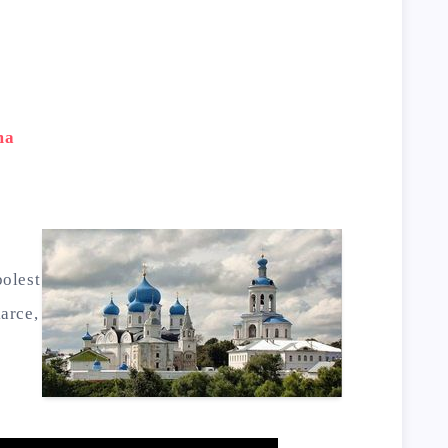
ma
olest
arce,