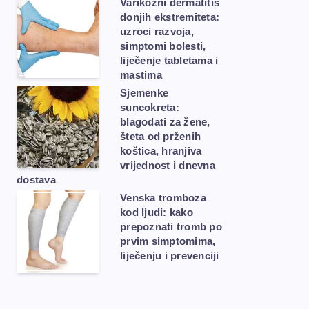
Varikozni dermatitis
donjih ekstremiteta:
uzroci razvoja,
simptomi bolesti,
liječenje tabletama i
mastima
Sjemenke
suncokreta:
blagodati za žene,
šteta od prženih
koštica, hranjiva
vrijednost i dnevna
dostava
Venska tromboza
kod ljudi: kako
prepoznati tromb po
prvim simptomima,
liječenju i prevenciji