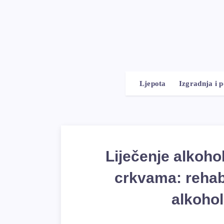
Ljepota
Izgradnja i 
Liječenje alkoh
crkvama: rehabi
alkohol