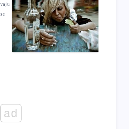
avaju
 se
ad