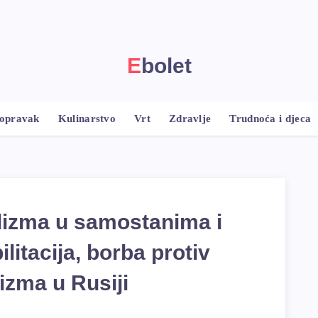
Ebolet
popravak
Kulinarstvo
Vrt
Zdravlje
Trudnoća i djeca
olizma u samostanima i
litacija, borba protiv
izma u Rusiji