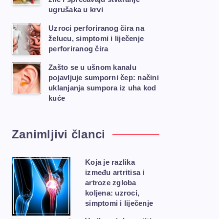
ugrušaka u krvi
Uzroci perforiranog čira na
želucu, simptomi i liječenje
perforiranog čira
Zašto se u ušnom kanalu
pojavljuje sumporni čep: načini
uklanjanja sumpora iz uha kod
kuće
Zanimljivi članci
Koja je razlika
između artritisa i
artroze zgloba
koljena: uzroci,
simptomi i liječenje