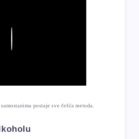
Play
 samostanima postaje sve češća metoda.
alkoholu