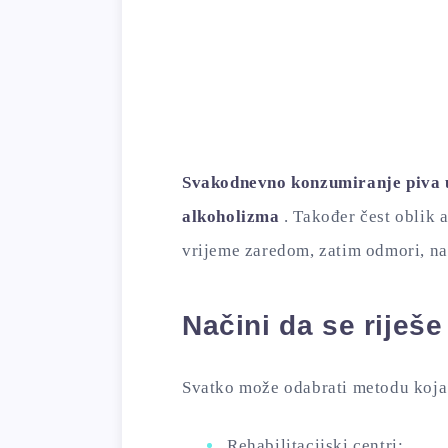
Svakodnevno konzumiranje piva u
alkoholizma
. Također čest oblik a
vrijeme zaredom, zatim odmori, n
Načini da se riješe
Svatko može odabrati metodu koja 
Rehabilitacijski centri;