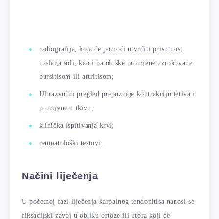
radiografija, koja će pomoći utvrditi prisutnost
naslaga soli, kao i patološke promjene uzrokovane
bursitisom ili artritisom;
Ultrazvučni pregled prepoznaje kontrakciju tetiva i
promjene u tkivu;
klinička ispitivanja krvi;
reumatološki testovi.
Načini liječenja
U početnoj fazi liječenja karpalnog tendonitisa nanosi se
fiksacijski zavoj u obliku ortoze ili utora koji će