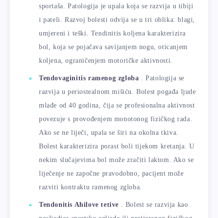
sportaša. Patologija je upala koja se razvija u tibiji
i pateli. Razvoj bolesti odvija se u tri oblika: blagi,
umjereni i teški. Tendinitis koljena karakterizira
bol, koja se pojačava savijanjem nogu, oticanjem
koljena, ograničenjem motoričke aktivnosti.
Tendovaginitis ramenog zgloba
. Patologija se
razvija u periostealnom mišiću. Bolest pogađa ljude
mlađe od 40 godina, čija se profesionalna aktivnost
povezuje s provođenjem monotonog fizičkog rada.
Ako se ne liječi, upala se širi na okolna tkiva.
Bolest karakterizira porast boli tijekom kretanja. U
nekim slučajevima bol može zračiti laktom. Ako se
liječenje ne započne pravodobno, pacijent može
razviti kontraktu ramenog zgloba.
Tendonitis Ahilove tetive
. Bolest se razvija kao