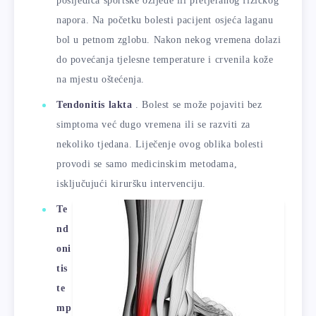
posljedica sportske ozljede ili pretjeranog fizičkog
napora. Na početku bolesti pacijent osjeća laganu
bol u petnom zglobu. Nakon nekog vremena dolazi
do povećanja tjelesne temperature i crvenila kože
na mjestu oštećenja.
Tendonitis lakta
. Bolest se može pojaviti bez
simptoma već dugo vremena ili se razviti za
nekoliko tjedana. Liječenje ovog oblika bolesti
provodi se samo medicinskim metodama,
isključujući kiruršku intervenciju.
Te
nd
oni
tis
te
mp