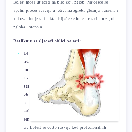
Bolest može utjecati na bilo koji zglob. Najčešće se
upalni proces razvija u tetivama zgloba gležnja, ramena i
kukova, koljena i lakta. Rijeđe se bolest razvija u zglobu
zgloba i stopala.
Razlikuju se sljedeći oblici bolesti:
Te
nd
oni
tis
zgl
ob
a
kol
jen
a
. Bolest se često razvija kod profesionalnih