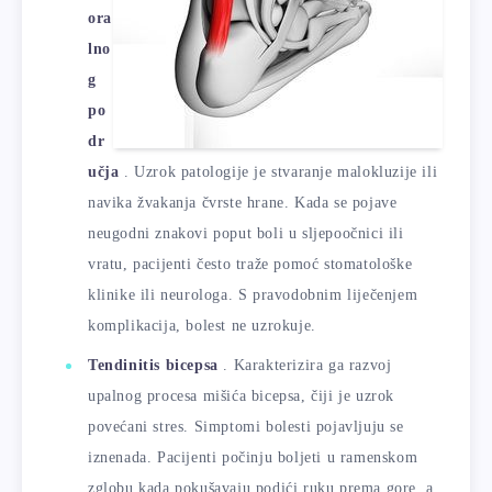
ora
lno
g
po
dr
učja
. Uzrok patologije je stvaranje malokluzije ili
navika žvakanja čvrste hrane. Kada se pojave
neugodni znakovi poput boli u sljepoočnici ili
vratu, pacijenti često traže pomoć stomatološke
klinike ili neurologa. S pravodobnim liječenjem
komplikacija, bolest ne uzrokuje.
Tendinitis bicepsa
. Karakterizira ga razvoj
upalnog procesa mišića bicepsa, čiji je uzrok
povećani stres. Simptomi bolesti pojavljuju se
iznenada. Pacijenti počinju boljeti u ramenskom
zglobu kada pokušavaju podići ruku prema gore, a