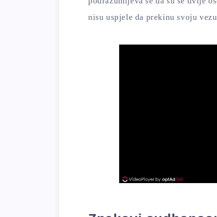
podrazumijeva se da su se dvije os
nisu uspjele da prekinu svoju vezu