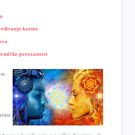
a
ređivanje karme
ova
armičke povezanosti
kim
,
i
e
orimo