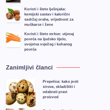
Koristi i štete lješnjaka:
kemijski sastav i kalorični
sadržaj oraha, vrijednost za
muškarce i žene
Koristi i štete mrkve: utjecaj
povrća na ljudsko tijelo,
svojstva svježeg i kuhanog
povrća
Zanimljivi članci
Prepelica: kako jesti
sirova, skladištiti i
odabrati pravi
proizvod