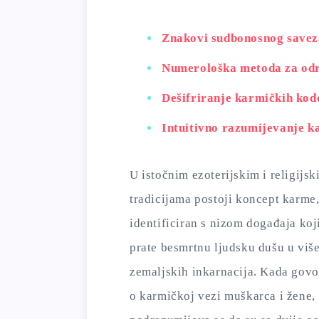
Znakovi sudbonosnog savez
Numerološka metoda za od
Dešifriranje karmičkih kod
Intuitivno razumijevanje k
U istočnim ezoterijskim i religijs
tradicijama postoji koncept karme
identificiran s nizom događaja koj
prate besmrtnu ljudsku dušu u viš
zemaljskih inkarnacija. Kada gov
o karmičkoj vezi muškarca i žene,