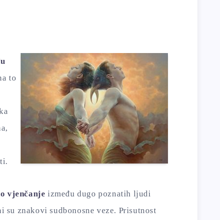
đu
na to
ika
na,
i.
no vjenčanje
između dugo poznatih ljudi
rni su znakovi sudbonosne veze. Prisutnost