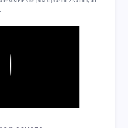
obe susrele više puta u prošlim životima, ali
.
Play