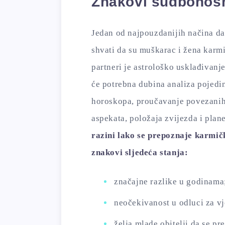
Znakovi sudbonos
Jedan od najpouzdanijih načina da
shvati da su muškarac i žena karm
partneri je astrološko usklađivanje
će potrebna dubina analiza pojedi
horoskopa, proučavanje povezani
aspekata, položaja zvijezda i pla
razini lako se prepoznaje karmič
znakovi sljedeća stanja:
značajne razlike u godinama
neočekivanost u odluci za v
želja mlade obitelji da se pre