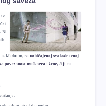
nog saveza
 se
ički
. Bit
nih
h
neta. Međutim,
na uobičajenoj svakodnevnoj
ka povezanost muškarca i žene, čiji su
;
jenčanje;
seli u drugi grad ili zemlju;