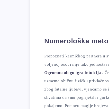
Numerološka metod
Prepoznati karmičkog partnera u s
voljenoj osobi nije tako jednostav
Ogromnu ulogu igra intuicija
. Č
uzmemo običnu fizičku privlačnos
zbog fatalne ljubavi, vjenčamo se 
shvatimo da smo pogriješili i gork
pokajemo. Pomoću magije brojeva m