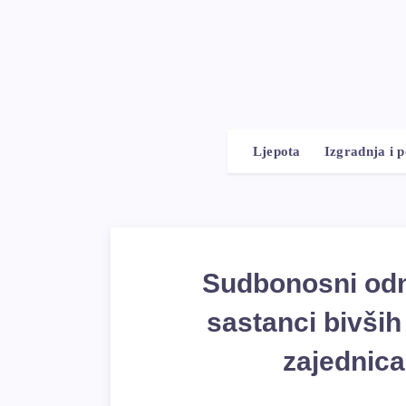
Ljepota
Izgradnja i 
Sudbonosni odn
sastanci bivših
zajednica