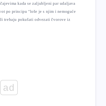
učajevima kada se zaljubljeni par udaljava
vot po principu "loše je s njim i nemoguće
udi trebaju pokušati odvezati čvorove iz
ad