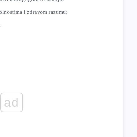
kolnostima i zdravom razumu;
.
ad