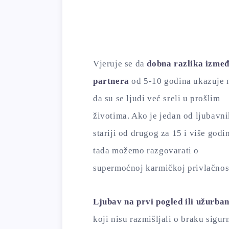
Vjeruje se da
dobna razlika izme
partnera
od 5-10 godina ukazuje 
da su se ljudi već sreli u prošlim
životima. Ako je jedan od ljubavn
stariji od drugog za 15 i više godi
tada možemo razgovarati o
supermoćnoj karmičkoj privlačnost
Ljubav na prvi pogled ili užurba
koji nisu razmišljali o braku sigu