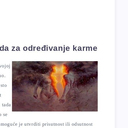
a za određivanje karme
vojoj
no.
esto
t
i tada
o se
oguće je utvrditi prisutnost ili odsutnost