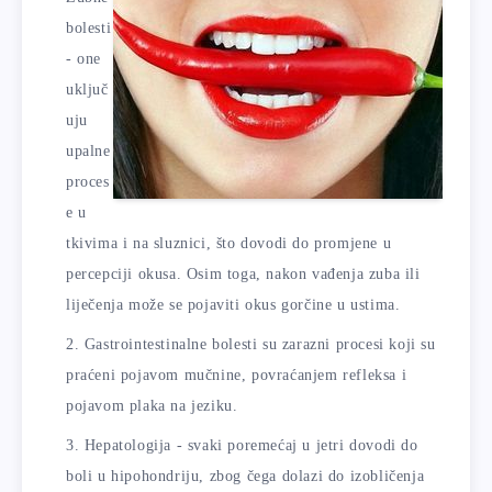
bolesti
- one
uključ
uju
upalne
proces
e u
tkivima i na sluznici, što dovodi do promjene u
percepciji okusa. Osim toga, nakon vađenja zuba ili
liječenja može se pojaviti okus gorčine u ustima.
Gastrointestinalne bolesti su zarazni procesi koji su
praćeni pojavom mučnine, povraćanjem refleksa i
pojavom plaka na jeziku.
Hepatologija - svaki poremećaj u jetri dovodi do
boli u hipohondriju, zbog čega dolazi do izobličenja