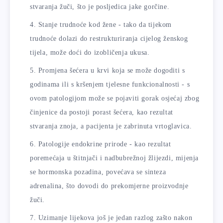
stvaranja žuči, što je posljedica jake gorčine.
Stanje trudnoće kod žene - tako da tijekom
trudnoće dolazi do restrukturiranja cijelog ženskog
tijela, može doći do izobličenja ukusa.
Promjena šećera u krvi koja se može dogoditi s
godinama ili s kršenjem tjelesne funkcionalnosti - s
ovom patologijom može se pojaviti gorak osjećaj zbog
činjenice da postoji porast šećera, kao rezultat
stvaranja znoja, a pacijenta je zabrinuta vrtoglavica.
Patologije endokrine prirode - kao rezultat
poremećaja u štitnjači i nadbubrežnoj žlijezdi, mijenja
se hormonska pozadina, povećava se sinteza
adrenalina, što dovodi do prekomjerne proizvodnje
žuči.
Uzimanje lijekova još je jedan razlog zašto nakon