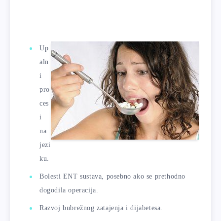
Up
aln
i
pro
ces
i
na
jezi
ku.
Bolesti ENT sustava, posebno ako se prethodno
dogodila operacija.
Razvoj bubrežnog zatajenja i dijabetesa.