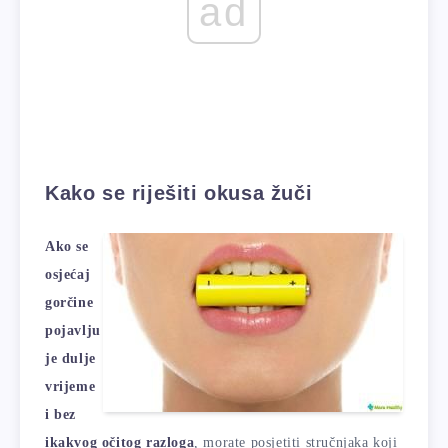
ad
Kako se riješiti okusa žuči
Ako se
osjećaj
gorčine
pojavlju
je dulje
vrijeme
i bez
ikakvog očitog razloga
, morate posjetiti stručnjaka koji