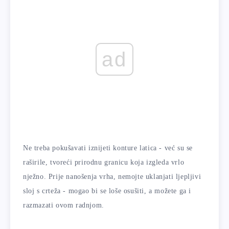
ad
Ne treba pokušavati iznijeti konture latica - već su se
raširile, tvoreći prirodnu granicu koja izgleda vrlo
nježno. Prije nanošenja vrha, nemojte uklanjati ljepljivi
sloj s crteža - mogao bi se loše osušiti, a možete ga i
razmazati ovom radnjom.