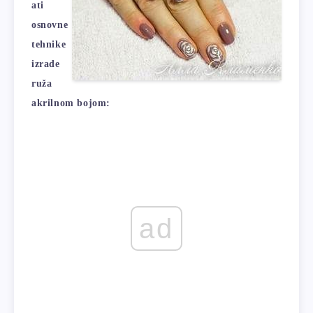
ati
osnovne
tehnike
izrade
ruža
akrilnom bojom:
ad