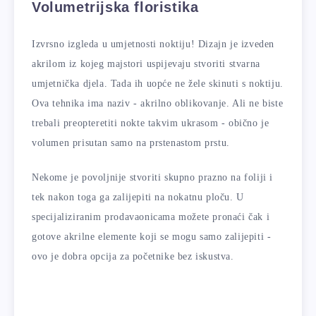
Volumetrijska floristika
Izvrsno izgleda u umjetnosti noktiju! Dizajn je izveden
akrilom iz kojeg majstori uspijevaju stvoriti stvarna
umjetnička djela. Tada ih uopće ne žele skinuti s noktiju.
Ova tehnika ima naziv - akrilno oblikovanje. Ali ne biste
trebali preopteretiti nokte takvim ukrasom - obično je
volumen prisutan samo na prstenastom prstu.
Nekome je povoljnije stvoriti skupno prazno na foliji i
tek nakon toga ga zalijepiti na nokatnu ploču. U
specijaliziranim prodavaonicama možete pronaći čak i
gotove akrilne elemente koji se mogu samo zalijepiti -
ovo je dobra opcija za početnike bez iskustva.