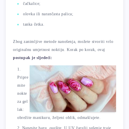
čačkalice;
olovka ili narančasta palica;
tanka četka.
Zbog zanimljive metode nanošenja, možete stvoriti vrlo
originalnu umjetnost noktiju. Korak po korak, ovaj
postupak je sljedeći:
Pripre
mite
nokte
za gel
lak:
obrežite manikuru, željeni oblik, odmašćujete.
Nanesite bazu, osušite. U UV žarulji sušenje traje