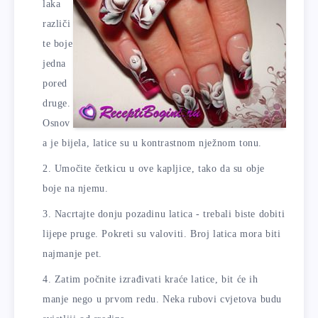
laka
različi
te boje
jedna
pored
druge.
Osnov
a je bijela, latice su u kontrastnom nježnom tonu.
Umočite četkicu u ove kapljice, tako da su obje
boje na njemu.
Nacrtajte donju pozadinu latica - trebali biste dobiti
lijepe pruge. Pokreti su valoviti. Broj latica mora biti
najmanje pet.
Zatim počnite izrađivati ​​kraće latice, bit će ih
manje nego u prvom redu. Neka rubovi cvjetova budu