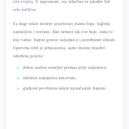
crte cvijeta. U suprotnom, sva izbočina će također biti
vrlo uočljiva.
Za duge nokte možete savjetovati zlatnu boju. Izgleda
zanimljivo i svečano. Ako nemate lak ove boje, onda to
nije važno: kupite gotove naljepnice s potrebnom slikom.
Upotreba istih je jednostavna, samo morate slijediti
određena pravila:
dobro osušite temeljni premaz prije naljepnice;
uklonite naljepnicu pincetom;
glatkom površinom nokta narančastim štapom.