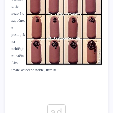
prije
nego što
započnet
e
postupak
na
uobičaje
ni način.
Ako
imate oštećene nokte, uzmite
ad