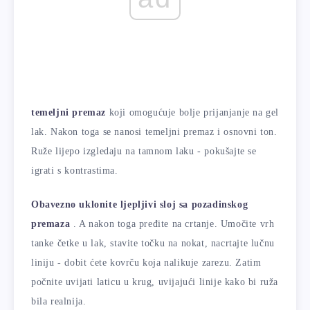
temeljni premaz
koji omogućuje bolje prijanjanje na gel
lak. Nakon toga se nanosi temeljni premaz i osnovni ton.
Ruže lijepo izgledaju na tamnom laku - pokušajte se
igrati s kontrastima.
Obavezno uklonite ljepljivi sloj sa pozadinskog
premaza
. A nakon toga pređite na crtanje. Umočite vrh
tanke četke u lak, stavite točku na nokat, nacrtajte lučnu
liniju - dobit ćete kovrču koja nalikuje zarezu. Zatim
počnite uvijati laticu u krug, uvijajući linije kako bi ruža
bila realnija.