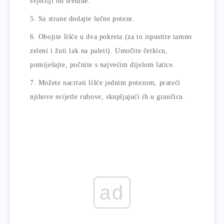
svjetliji od sredine.
Sa strane dodajte lučne poteze.
Obojite lišće u dva pokreta (za to ispustite tamno
zeleni i žuti lak na paleti). Umočite četkicu,
pomiješajte, počnite s najvećim dijelom latice.
Možete nacrtati lišće jednim potezom, prateći
njihove svijetle rubove, skupljajući ih u grančicu.
ad