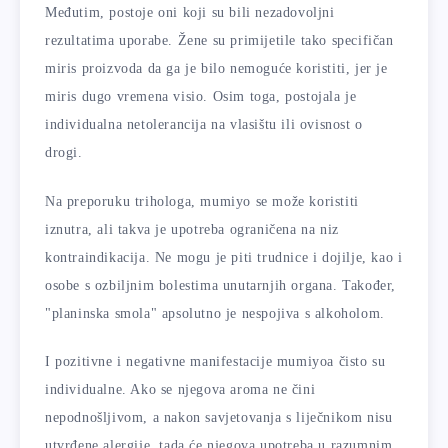
Međutim, postoje oni koji su bili nezadovoljni
rezultatima uporabe. Žene su primijetile tako specifičan
miris proizvoda da ga je bilo nemoguće koristiti, jer je
miris dugo vremena visio. Osim toga, postojala je
individualna netolerancija na vlasištu ili ovisnost o
drogi.
Na preporuku trihologa, mumiyo se može koristiti
iznutra, ali takva je upotreba ograničena na niz
kontraindikacija. Ne mogu je piti trudnice i dojilje, kao i
osobe s ozbiljnim bolestima unutarnjih organa. Također,
"planinska smola" apsolutno je nespojiva s alkoholom.
I pozitivne i negativne manifestacije mumiyoa čisto su
individualne. Ako se njegova aroma ne čini
nepodnošljivom, a nakon savjetovanja s liječnikom nisu
utvrđene alergije, tada će njegova upotreba u razumnim