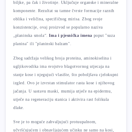
biljke, pa čak i životinje. Uključuje organske i mineralne
komponente. Rezultat su tamne čvrste formacije raznih
oblika i veličina, specifičnog mirisa. Zbog svoje
konzistencije, ovaj proizvod se popularno naziva
„planinska smola“.
Ima i pjesnička imena
poput "suza
planina" ili "planinski balzam".
Zbog sadržaja velikog broja proteina, aminokiselina i
ugljikovodika ima svojstvo blagotvornog utjecaja na
stanje kose i njegujući vlasište, što poboljšava cjelokupni
izgled. Ovo je izvrstan stimulator rasta kose i njihovog
jačanja. U sastavu maski, mumija utječe na epidermu,
utječe na regeneraciju stanica i aktivira rast folikula
dlake.
Sve je to moguće zahvaljujući protuupalnom,
učvršćujućem i obnavljajućem učinku ne samo na kosi,