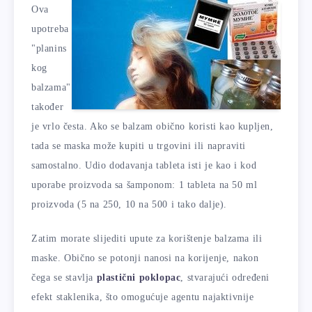
Ova
upotreba
"planins
kog
balzama"
također
je vrlo česta. Ako se balzam obično koristi kao kupljen,
tada se maska ​​može kupiti u trgovini ili napraviti
samostalno. Udio dodavanja tableta isti je kao i kod
uporabe proizvoda sa šamponom: 1 tableta na 50 ml
proizvoda (5 na 250, 10 na 500 i tako dalje).
Zatim morate slijediti upute za korištenje balzama ili
maske. Obično se potonji nanosi na korijenje, nakon
čega se stavlja
plastični poklopac
, stvarajući određeni
efekt staklenika, što omogućuje agentu najaktivnije