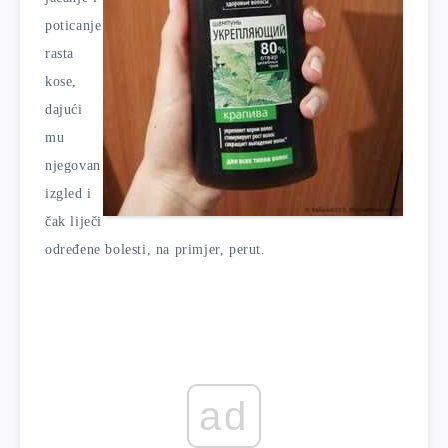
poticanje
rasta
kose,
dajući
mu
njegovan
izgled i
čak liječi
određene bolesti, na primjer, perut.
ad