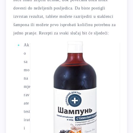
dovesti do neželjenih posljedica. Da biste postigli
izvrstan rezultat, tablete možete razrijediti u staklenci
šampona ili možete prvo isprobati količinu potrebnu za
jedno pranje. Recepti za svaki slučaj bit će sljedeći:
Ak
o
sa
mo
na
mje
rav
ate
test
irat
i