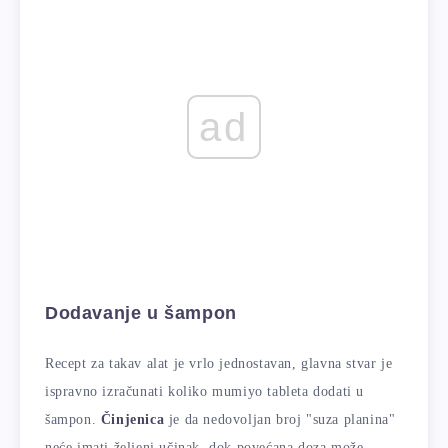
ad
Dodavanje u šampon
Recept za takav alat je vrlo jednostavan, glavna stvar je
ispravno izračunati koliko mumiyo tableta dodati u
šampon.
Činjenica
je da nedovoljan broj "suza planina"
neće imati željeni učinak, dok povećana doza može