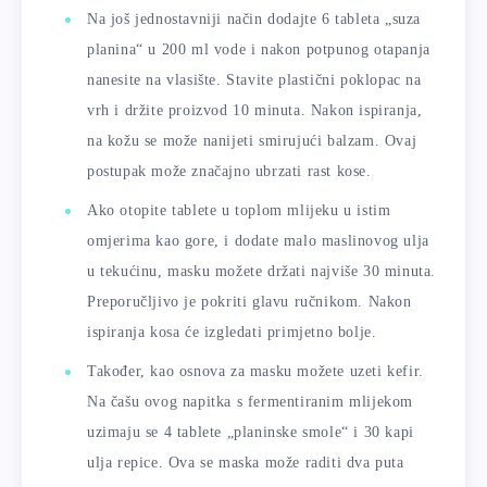
Na još jednostavniji način dodajte 6 tableta „suza
planina“ u 200 ml vode i nakon potpunog otapanja
nanesite na vlasište. Stavite plastični poklopac na
vrh i držite proizvod 10 minuta. Nakon ispiranja,
na kožu se može nanijeti smirujući balzam. Ovaj
postupak može značajno ubrzati rast kose.
Ako otopite tablete u toplom mlijeku u istim
omjerima kao gore, i dodate malo maslinovog ulja
u tekućinu, masku možete držati najviše 30 minuta.
Preporučljivo je pokriti glavu ručnikom. Nakon
ispiranja kosa će izgledati primjetno bolje.
Također, kao osnova za masku možete uzeti kefir.
Na čašu ovog napitka s fermentiranim mlijekom
uzimaju se 4 tablete „planinske smole“ i 30 kapi
ulja repice. Ova se maska ​​može raditi dva puta