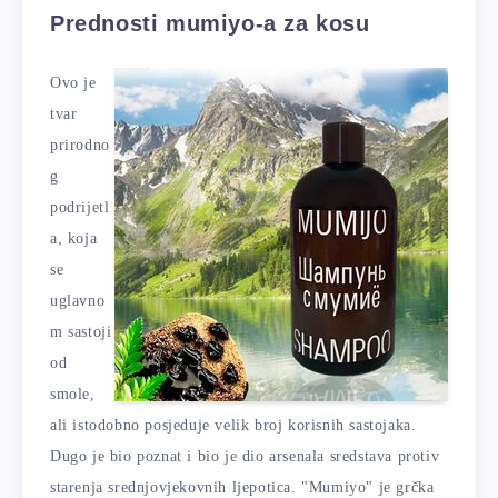
Prednosti mumiyo-a za kosu
Ovo je
tvar
prirodno
g
podrijetl
a, koja
se
uglavno
m sastoji
od
smole,
ali istodobno posjeduje velik broj korisnih sastojaka.
Dugo je bio poznat i bio je dio arsenala sredstava protiv
starenja srednjovjekovnih ljepotica. "Mumiyo" je grčka