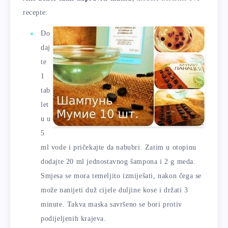
recepte:
Do
daj
te
1
tab
let
u u
5
ml vode i pričekajte da nabubri. Zatim u otopinu
dodajte 20 ml jednostavnog šampona i 2 g meda.
Smjesa se mora temeljito izmiješati, nakon čega se
može nanijeti duž cijele duljine kose i držati 3
minute. Takva maska ​​savršeno se bori protiv
podijeljenih krajeva.