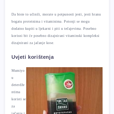
Da biste to učinili, morate u potpunosti jesti, jesti hranu
bogatu proteinima i vitaminima. Potonji se mogu
dodatno kupiti u ljekarni i piti u tečajevima. Posebno
korisni bit će posebno dizajnirani vitaminski kompleksi
dizajnirani za jačanje kose.
Uvjeti korištenja
Mumiyo
u
deterdže
ntima
koristi se
za
jačanje i