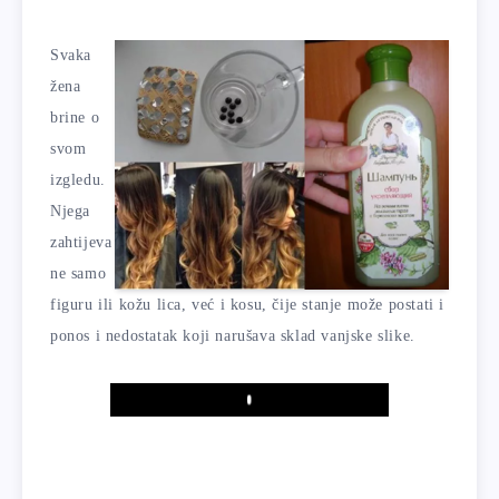
Svaka
žena
brine o
svom
izgledu.
Njega
zahtijeva
ne samo
figuru ili kožu lica, već i kosu, čije stanje može postati i
ponos i nedostatak koji narušava sklad vanjske slike.
Play