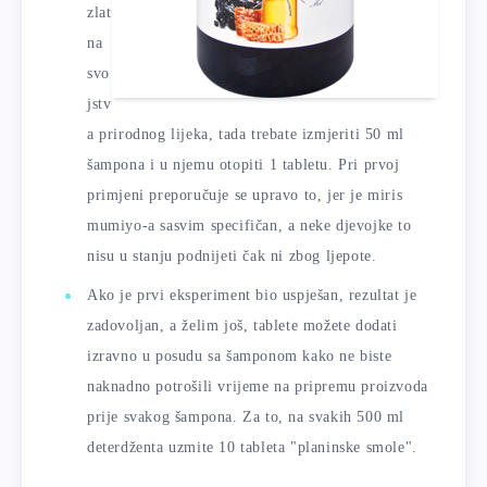
zlat
na
svo
jstv
a prirodnog lijeka, tada trebate izmjeriti 50 ml
šampona i u njemu otopiti 1 tabletu. Pri prvoj
primjeni preporučuje se upravo to, jer je miris
mumiyo-a sasvim specifičan, a neke djevojke to
nisu u stanju podnijeti čak ni zbog ljepote.
Ako je prvi eksperiment bio uspješan, rezultat je
zadovoljan, a želim još, tablete možete dodati
izravno u posudu sa šamponom kako ne biste
naknadno potrošili vrijeme na pripremu proizvoda
prije svakog šampona. Za to, na svakih 500 ml
deterdženta uzmite 10 tableta "planinske smole".