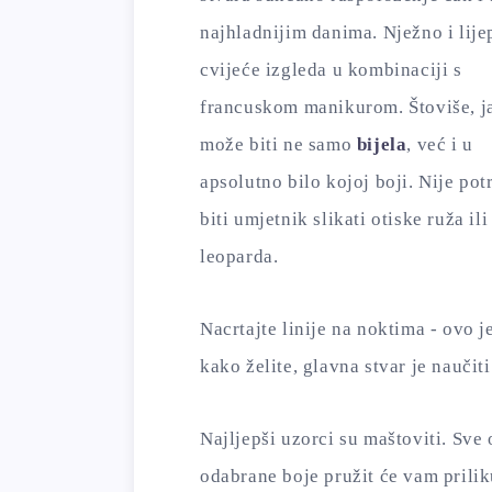
najhladnijim danima. Nježno i lije
cvijeće izgleda u kombinaciji s
francuskom manikurom. Štoviše, j
može biti ne samo
bijela
, već i u
apsolutno bilo kojoj boji. Nije po
biti umjetnik slikati otiske ruža ili
leoparda.
Nacrtajte linije na noktima - ovo 
kako želite, glavna stvar je naučiti
Najljepši uzorci su maštoviti. Sve
odabrane boje pružit će vam prilik