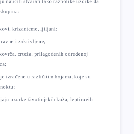
ju naučili stvarati tako raznolike uzorke da
 skupina:
kovi, krizanteme, ljiljani;
 ravne i zakrivljene;
 kovrča, crteža, prilagođenih određenoj
ca;
je izrađene u različitim bojama, koje su
 noktu;
ljaju uzorke životinjskih koža, leptirovih