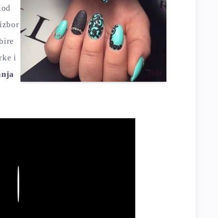
kod
izbor
bire
rke i
anja
Play