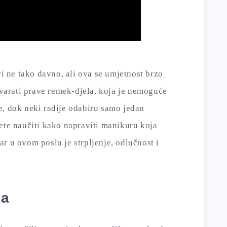
ri ne tako davno, ali ova se umjetnost brzo
stvarati prave remek-djela, koja je nemoguće
e, dok neki radije odabiru samo jedan
ete naučiti kako napraviti manikuru koja
r u ovom poslu je strpljenje, odlučnost i
ka