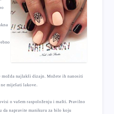
po
akna
trebno
je možda najlakši dizajn. Možete ih nanositi
 ne miješati lakove.
 ovisi o vašem raspoloženju i mašti. Pravilno
u da napravite manikuru za bilo koju