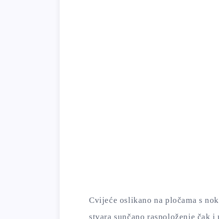
Cvijeće oslikano na pločama s no
stvara sunčano raspoloženje čak i 