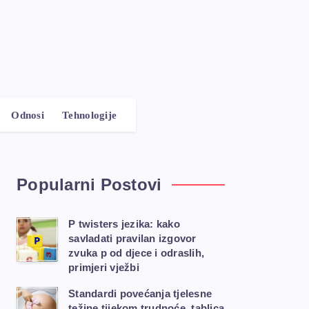
Odnosi
Tehnologije
Popularni Postovi
P twisters jezika: kako
savladati pravilan izgovor
zvuka p od djece i odraslih,
primjeri vježbi
Standardi povećanja tjelesne
težine tijekom trudnoće, tablica