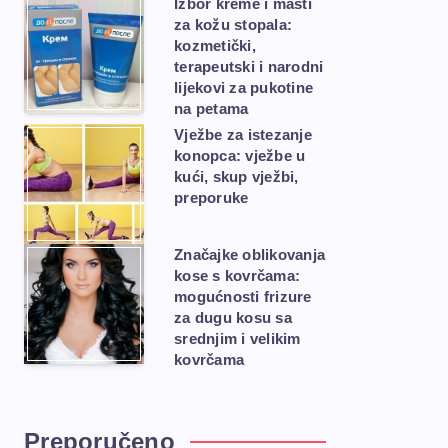
Izbor kreme i masti
za kožu stopala:
kozmetički,
terapeutski i narodni
lijekovi za pukotine
na petama
Vježbe za istezanje
konopca: vježbe u
kući, skup vježbi,
preporuke
Značajke oblikovanja
kose s kovrčama:
mogućnosti frizure
za dugu kosu sa
srednjim i velikim
kovrčama
Preporučeno