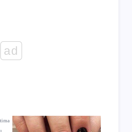
ad
ktima
u