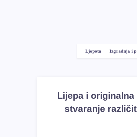
Ljepota
Izgradnja i 
Lijepa i originaln
stvaranje različ