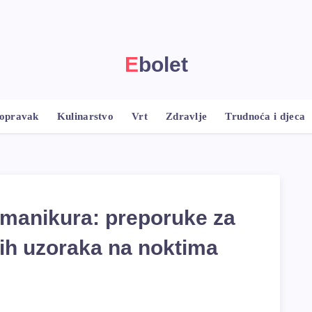
Ebolet
popravak
Kulinarstvo
Vrt
Zdravlje
Trudnoća i djeca
a manikura: preporuke za
itih uzoraka na noktima