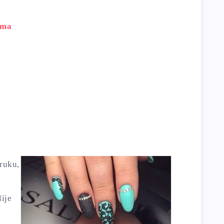
ima
 ruku,
ije