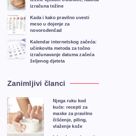
izračuna težine
Kada i kako pravilno uvesti
meso u dojenje za
novorođenčad
Kalendar internetskog začeća:
učinkovita metoda za točno
izračunavanje datuma začeća
željenog djeteta
Zanimljivi članci
Njega ruku kod
kuće: recepti za
maske za pravilno
čišćenje, piling,
vlaženje kože