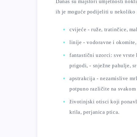
Danas su majstori umjetnosti nokti
ih je moguće podijeliti u nekoliko
cvijeće - ruže, tratinčice, ma
linije - vodoravne i okomite,
fantastični uzorci: sve vrste
prigodi, - snježne pahulje, sr
apstrakcija - nezamislive mrl
potpuno različite na svakom
životinjski otisci koji ponav
krila, perjanica ptica.