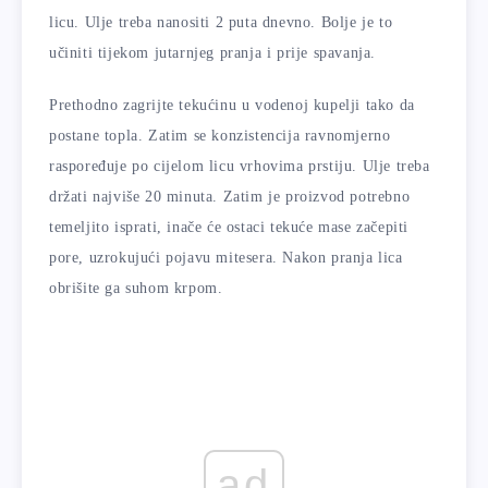
licu. Ulje treba nanositi 2 puta dnevno. Bolje je to
učiniti tijekom jutarnjeg pranja i prije spavanja.
Prethodno zagrijte tekućinu u vodenoj kupelji tako da
postane topla. Zatim se konzistencija ravnomjerno
raspoređuje po cijelom licu vrhovima prstiju. Ulje treba
držati najviše 20 minuta. Zatim je proizvod potrebno
temeljito isprati, inače će ostaci tekuće mase začepiti
pore, uzrokujući pojavu mitesera. Nakon pranja lica
obrišite ga suhom krpom.
ad