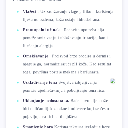
Vlažeći
. Uz zadržavanje vlage prilikom korištenja
lijeka od badema, koža ostaje hidratizirana.
Protuupalni učinak
. Redovita upotreba ulja
pomaže smirivanju i ublažavanju iritacija, kao i
liječenju alergija.
Omekšavanje
. Proizvod brzo prodire u dermis i
njeguje ga, normalizirajući pH kože. Kao rezultat
toga, površina postaje mekana i baršunasta.
Usklađivanje tona
Svojstva izbjeljivanja
pomažu ujednačavanju i poboljšanju tona lica.
Uklanjanje nedostataka.
Bademovo ulje može
biti odličan lijek za akne i mitesere koji se često
pojavljuju na licima tinejdžera.
Smanjenje bora
Korisna tekstura izglađuje bore,