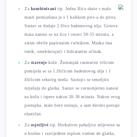
Za
kombinirani
tip. Jedna žlica skute s malo
masti pomiješana je s 1 kašikom pire-a do pirea.
Sastav se dodaje 2 žlice bademovog ulja. Gotova
masa nanosi se na lice i ostavi 30-35 minuta, a
zatim obriše papirnatim ručnikom. Maska ima
tonik, omekšavajući i hidratantni učinak.
Za
starenje
kože. Žumanjak razmućen vilicom
pomiješa se sa 1 žličicom bademovog ulja i 1
žličicom tekućeg meda. Sastojci se temeljito
miješaju do glatka. Sastav se ravnomjerno nanosi
na kožu i ispere nakon 20-30 minuta. Nakon ovog
postupka, male bore nestaju, a sam dermis postaje
elastičan.
Za
osjetljivi
tip. Herkulove pahuljice mljevene su
u brašno i razrijeđene toplom vodom do glatka,