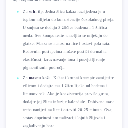
Za
suhi
tip. Jedna žlica kakaa razrijeđena je u
toplom mlijeku do konzistencije čokoladnog pireja.
U smjesu se dodaju 2 žličice badema i 1 žličica
meda. Sve komponente temeljito se miješaju do
glatke. Maska se nanosi na lice i ostavi pola sata.
Redovnim postupcima možete postići dermalnu
elastičnost, izravnavanje tona i posvjetljivanje
pigmentiranih područja.
Za
masnu
kožu. Kuhani krupni krumpir zamijesite
vilicom i dodajte mu 1 žlicu lijeka od badema i
limunov sok. Ako je konzistencija previše gusta,
dodajte joj žlicu infuzije kalendule. Dobivena masa
treba nanijeti na lice i ostaviti 20-25 minuta. Ovaj
sastav doprinosi normalizaciji lojnih žlijezda i
zaglađivanju bora.