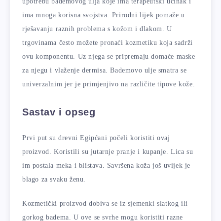
upotrebu bademovog ulja koje ima terapeutski učinak i
ima mnoga korisna svojstva. Prirodni lijek pomaže u
rješavanju raznih problema s kožom i dlakom. U
trgovinama često možete pronaći kozmetiku koja sadrži
ovu komponentu. Uz njega se pripremaju domaće maske
za njegu i vlaženje dermisa. Bademovo ulje smatra se
univerzalnim jer je primjenjivo na različite tipove kože.
Sastav i opseg
Prvi put su drevni Egipćani počeli koristiti ovaj
proizvod. Koristili su jutarnje pranje i kupanje. Lica su
im postala meka i blistava. Savršena koža još uvijek je
blago za svaku ženu.
Kozmetički proizvod dobiva se iz sjemenki slatkog ili
gorkog badema. U ove se svrhe mogu koristiti razne