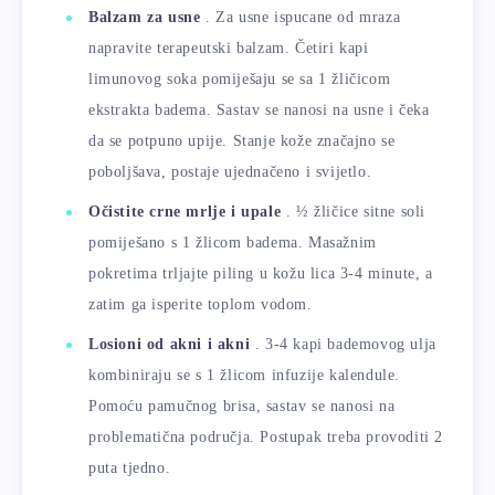
Balzam za usne
. Za usne ispucane od mraza
napravite terapeutski balzam. Četiri kapi
limunovog soka pomiješaju se sa 1 žličicom
ekstrakta badema. Sastav se nanosi na usne i čeka
da se potpuno upije. Stanje kože značajno se
poboljšava, postaje ujednačeno i svijetlo.
Očistite crne mrlje i upale
. ½ žličice sitne soli
pomiješano s 1 žlicom badema. Masažnim
pokretima trljajte piling u kožu lica 3-4 minute, a
zatim ga isperite toplom vodom.
Losioni od akni i akni
. 3-4 kapi bademovog ulja
kombiniraju se s 1 žlicom infuzije kalendule.
Pomoću pamučnog brisa, sastav se nanosi na
problematična područja. Postupak treba provoditi 2
puta tjedno.