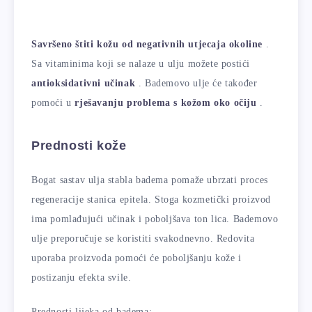
Savršeno štiti kožu od negativnih utjecaja okoline
.
Sa vitaminima koji se nalaze u ulju možete postići
antioksidativni učinak
. Bademovo ulje će također
pomoći u
rješavanju problema s kožom oko očiju
.
Prednosti kože
Bogat sastav ulja stabla badema pomaže ubrzati proces
regeneracije stanica epitela. Stoga kozmetički proizvod
ima pomlađujući učinak i poboljšava ton lica. Bademovo
ulje preporučuje se koristiti svakodnevno. Redovita
uporaba proizvoda pomoći će poboljšanju kože i
postizanju efekta svile.
Prednosti lijeka od badema: