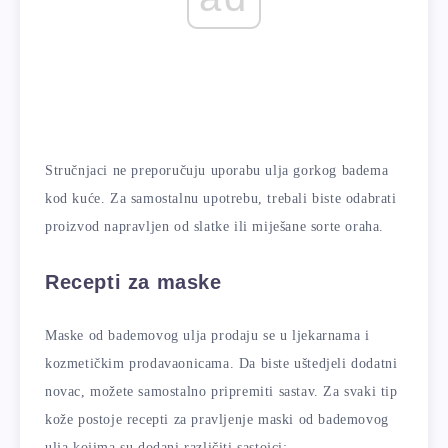
Stručnjaci ne preporučuju uporabu ulja gorkog badema
kod kuće. Za samostalnu upotrebu, trebali biste odabrati
proizvod napravljen od slatke ili miješane sorte oraha.
Recepti za maske
Maske od bademovog ulja prodaju se u ljekarnama i
kozmetičkim prodavaonicama. Da biste uštedjeli dodatni
novac, možete samostalno pripremiti sastav. Za svaki tip
kože postoje recepti za pravljenje maski od bademovog
ulja kojima su dodani različiti sastojci: