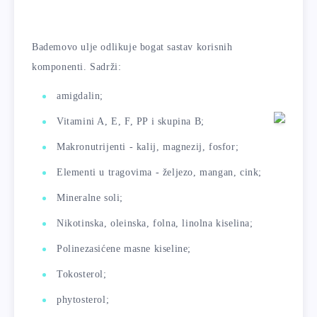
Bademovo ulje odlikuje bogat sastav korisnih
komponenti. Sadrži:
amigdalin;
Vitamini A, E, F, PP i skupina B;
Makronutrijenti - kalij, magnezij, fosfor;
Elementi u tragovima - željezo, mangan, cink;
Mineralne soli;
Nikotinska, oleinska, folna, linolna kiselina;
Polinezasićene masne kiseline;
Tokosterol;
phytosterol;