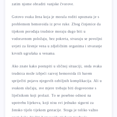
zatim njome obraditi vanjske čvorove.
Gotovo svaka žena koja je morala roditi upoznata je s
problemom hemoroida iz prve ruke. Zbog činjenice da
tijekom porođaja trudnice moraju dugo biti u
vodoravnom položaju, bez pokreta, stvaraju se povoljni
uvjeti za širenje vena u zdjeličnim organima i stvaranje
krvnih ugrušaka u venama.
Ako znate kako postupiti u sličnoj situaciji, onda svaka
trudnica može izbjeći razvoj hemoroida ili barem
spriječiti pojavu njegovih ozbiljnih komplikacija. Ali u
svakom slučaju, sve mjere trebaju biti dogovorene s
liječnikom koji prolazi. To se posebno odnosi na
upotrebu lijekova, koji nisu svi jednako sigurni za
žensko tijelo tijekom gestacije. Stoga je toliko važno