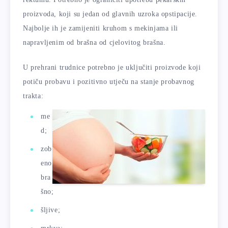
proizvoda, koji su jedan od glavnih uzroka opstipacije.
Najbolje ih je zamijeniti kruhom s mekinjama ili
napravljenim od brašna od cjelovitog brašna.
U prehrani trudnice potrebno je uključiti proizvode koji
potiču probavu i pozitivno utječu na stanje probavnog
trakta:
me
d;
zob
eno
bra
šno;
šljive;