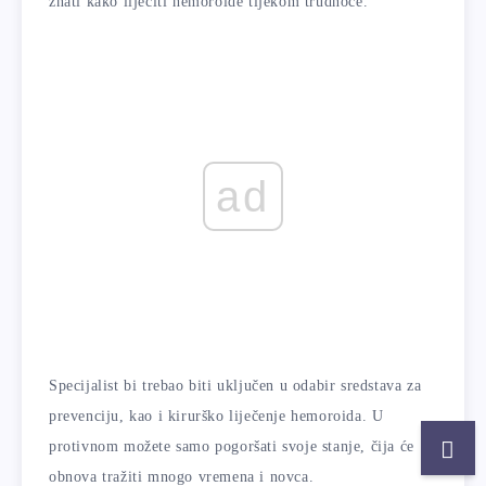
znati kako liječiti hemoroide tijekom trudnoće.
ad
Specijalist bi trebao biti uključen u odabir sredstava za
prevenciju, kao i kirurško liječenje hemoroida. U
protivnom možete samo pogoršati svoje stanje, čija će
obnova tražiti mnogo vremena i novca.