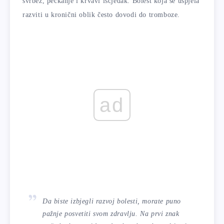
svrbež, peckanje i krvavi iscjedak. Bolest koja se uspjela
razviti u kronični oblik često dovodi do tromboze.
ad
Da biste izbjegli razvoj bolesti, morate puno
pažnje posvetiti svom zdravlju. Na prvi znak