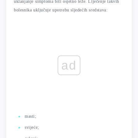
uklanjanje simptoma biti osjetno teže. Liječenje takvih
bolesnika uključuje upotrebu sljedećih sredstava:
ad
masti;
svijeće;