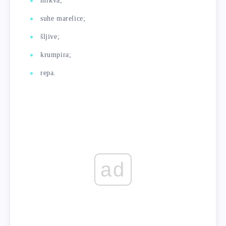
mrkva;
suhe marelice;
šljive;
krumpira;
repa.
ad