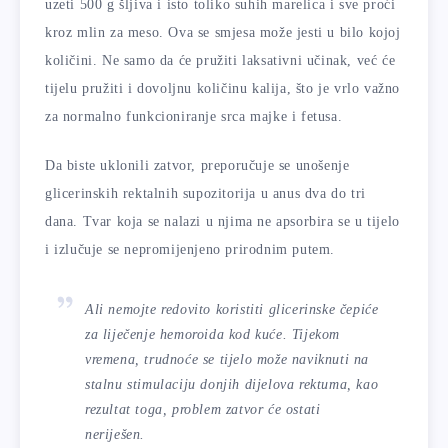
uzeti 500 g šljiva i isto toliko suhih marelica i sve proći
kroz mlin za meso. Ova se smjesa može jesti u bilo kojoj
količini. Ne samo da će pružiti laksativni učinak, već će
tijelu pružiti i dovoljnu količinu kalija, što je vrlo važno
za normalno funkcioniranje srca majke i fetusa.
Da biste uklonili zatvor, preporučuje se unošenje
glicerinskih rektalnih supozitorija u anus dva do tri
dana. Tvar koja se nalazi u njima ne apsorbira se u tijelo
i izlučuje se nepromijenjeno prirodnim putem.
Ali nemojte redovito koristiti glicerinske čepiće
za liječenje hemoroida kod kuće. Tijekom
vremena, trudnoće se tijelo može naviknuti na
stalnu stimulaciju donjih dijelova rektuma, kao
rezultat toga, problem zatvor će ostati
neriješen.