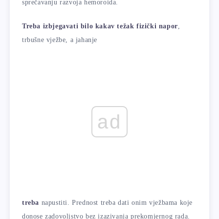
sprečavanju razvoja hemoroida.
Treba izbjegavati bilo kakav težak fizički napor
,
trbušne vježbe, a jahanje
ad
treba
napustiti. Prednost treba dati onim vježbama koje
donose zadovoljstvo bez izazivanja prekomjernog rada.