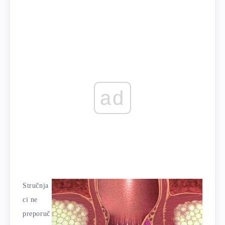
ad
Stručnja
ci ne
preporuč