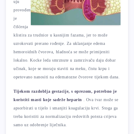
uju
provođen
je
čišćenja
klistira za trudnice u kasnijim fazama, jer to može
uzrokovati prerano rođenje. Za uklanjanje edema
hemoroidnih čvorova, hladnoća se može primijeniti
lokalno. Kocke leda smrznute u zamrzivaču daju dobar
učinak, koje se moraju staviti na meku, čistu krpu i
opetovano nanositi na edematozne čvorove tijekom dana.
Tijekom razdoblja gestacije, s oprezom, potrebno je
koristiti masti koje sadrže heparin
. Ova tvar može se
apsorbirati u tijelo i smanjiti koagulaciju krvi. Stoga ga
treba koristiti za normalizaciju redovitih poteza crijeva
samo uz odobrenje liječnika.