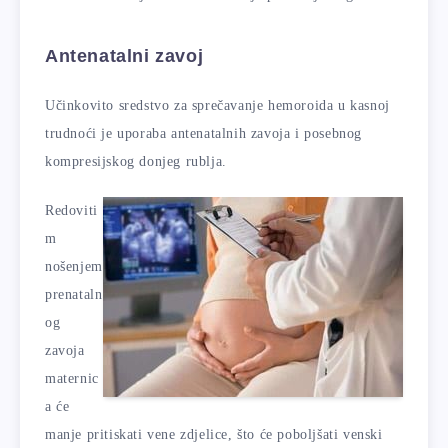
Antenatalni zavoj
Učinkovito sredstvo za sprečavanje hemoroida u kasnoj
trudnoći je uporaba antenatalnih zavoja i posebnog
kompresijskog donjeg rublja.
Redoviti
m
nošenjem
prenataln
og
zavoja
maternic
a će
manje pritiskati vene zdjelice, što će poboljšati venski