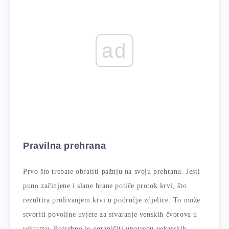
ad
Pravilna prehrana
Prvo što trebate obratiti pažnju na svoju prehranu. Jesti
puno začinjene i slane hrane potiče protok krvi, što
rezultira prolivanjem krvi u područje zdjelice. To može
stvoriti povoljne uvjete za stvaranje venskih čvorova u
rektumu. Potrebno je ograničiti upotrebu pekarskih