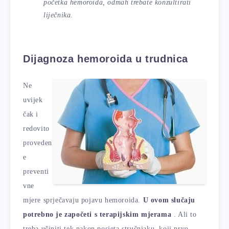
početka hemoroida, odmah trebate konzultirati
liječnika.
Dijagnoza hemoroida u trudnica
Ne
uvijek
čak i
redovito
proveden
e
preventi
vne
mjere sprječavaju pojavu hemoroida.
U ovom slučaju
potrebno je započeti s terapijskim mjerama
. Ali to
treba učiniti tek nakon posjeta stručnjaku, koji prvo