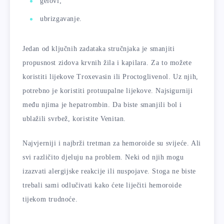
gelovi;
ubrizgavanje.
Jedan od ključnih zadataka stručnjaka je smanjiti
propusnost zidova krvnih žila i kapilara. Za to možete
koristiti lijekove Troxevasin ili Proctoglivenol. Uz njih,
potrebno je koristiti protuupalne lijekove. Najsigurniji
među njima je hepatrombin. Da biste smanjili bol i
ublažili svrbež, koristite Venitan.
Najvjerniji i najbrži tretman za hemoroide su svijeće. Ali
svi različito djeluju na problem. Neki od njih mogu
izazvati alergijske reakcije ili nuspojave. Stoga ne biste
trebali sami odlučivati ​​kako ćete liječiti hemoroide
tijekom trudnoće.