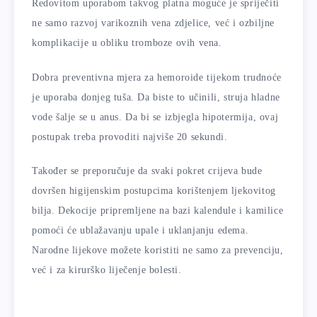
Redovitom uporabom takvog platna moguće je spriječiti
ne samo razvoj varikoznih vena zdjelice, već i ozbiljne
komplikacije u obliku tromboze ovih vena.
Dobra preventivna mjera za hemoroide tijekom trudnoće
je uporaba donjeg tuša. Da biste to učinili, struja hladne
vode šalje se u anus. Da bi se izbjegla hipotermija, ovaj
postupak treba provoditi najviše 20 sekundi.
Također se preporučuje da svaki pokret crijeva bude
dovršen higijenskim postupcima korištenjem ljekovitog
bilja. Dekocije pripremljene na bazi kalendule i kamilice
pomoći će ublažavanju upale i uklanjanju edema.
Narodne lijekove možete koristiti ne samo za prevenciju,
već i za kirurško liječenje bolesti.