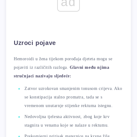
ad
Uzroci pojave
Hemoroidi u žena tijekom porođaja djeteta mogu se
pojaviti iz različitih razloga.
Glavni među njima
stručnjaci nazivaju sljedeće:
Zatvor uzrokovan smanjenim tonusom crijeva. Ako
se konstipacija stalno promatra, tada se s
vremenom unutarnje stijenke rektuma istegnu.
Nedovoljna tjelesna aktivnost, zbog koje krv
stagnira u venama koje se nalaze u rektumu.
Prekomjerni pritisak maternice na krvne žile