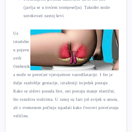
(javlja se u trećem tromjesečju). Također može
uzrokovati zastoj krvi.
Uz
istodobn
u pojavu
ovih
čimbenik
a može se povećati vjerojatnost vazodilatacije. I što je
dulje razdoblje gestacije, izraženiji iscjedak postaje.
Kako se zidovi posuda šire, oni postaju manje elastični,
što rezultira stožcima. U ranoj su fazi još uvijek u anusu,
ali s vremenom počinju ispadati kako čvorovi povećavaju
veličinu.