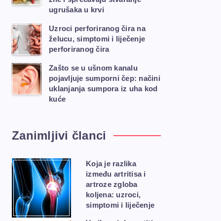
ugrušaka u krvi
Uzroci perforiranog čira na
želucu, simptomi i liječenje
perforiranog čira
Zašto se u ušnom kanalu
pojavljuje sumporni čep: načini
uklanjanja sumpora iz uha kod
kuće
Zanimljivi članci
Koja je razlika
između artritisa i
artroze zgloba
koljena: uzroci,
simptomi i liječenje