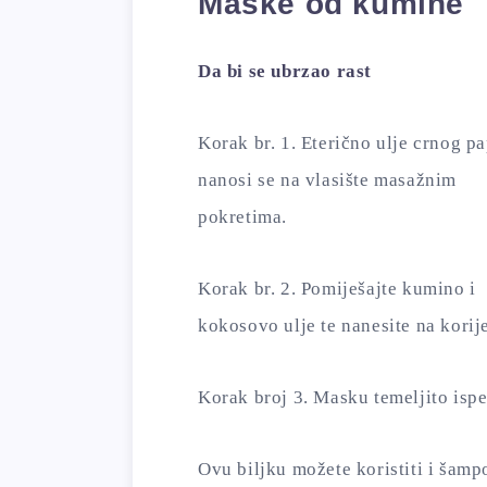
Maske od kumine
Da bi se ubrzao rast
Korak br. 1. Eterično ulje crnog p
nanosi se na vlasište masažnim
pokretima.
Korak br. 2. Pomiješajte kumino i
kokosovo ulje te nanesite na korij
Korak broj 3. Masku temeljito isp
Ovu biljku možete koristiti i šam