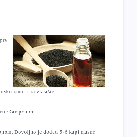
apra
ensku zonu i na vlasište.
erite šamponom.
ponom. Dovoljno je dodati 5-6 kapi masne