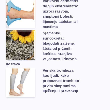
Varikozni dermatitis
donjih ekstremiteta:
uzroci razvoja,
simptomi bolesti,
liječenje tabletama i
mastima
Sjemenke
suncokreta:
blagodati za žene,
šteta od prženih
koštica, hranjiva
vrijednost i dnevna
dostava
Venska tromboza
kod ljudi: kako
prepoznati tromb po
prvim simptomima,
liječenju i prevenciji