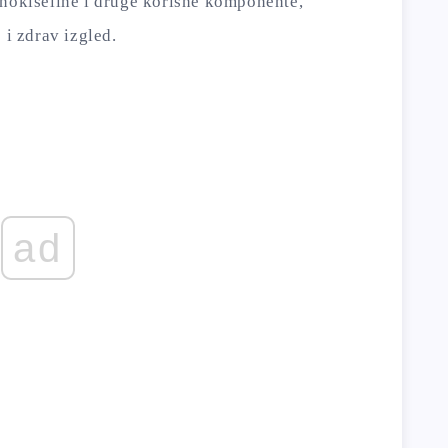
inokiseline i druge korisne komponente,
 i zdrav izgled.
ad