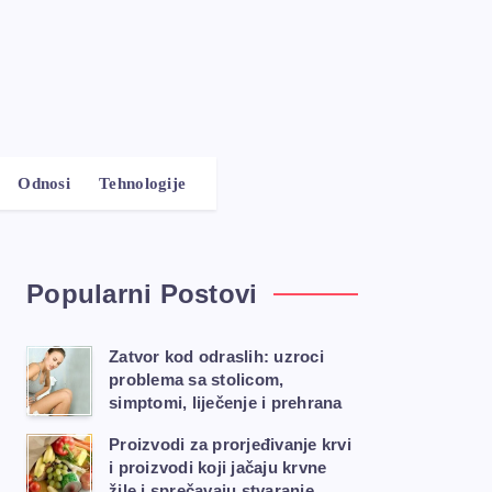
Odnosi
Tehnologije
Popularni Postovi
Zatvor kod odraslih: uzroci
problema sa stolicom,
simptomi, liječenje i prehrana
Proizvodi za prorjeđivanje krvi
i proizvodi koji jačaju krvne
žile i sprečavaju stvaranje