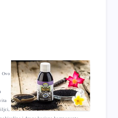
. Ovo
u
vita
ljci,