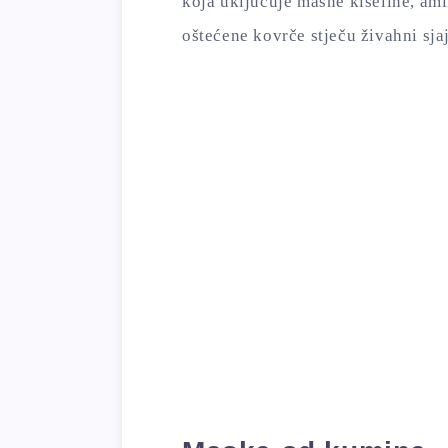
koja uključuje masne kiseline, am
oštećene kovrče stječu živahni sjaj