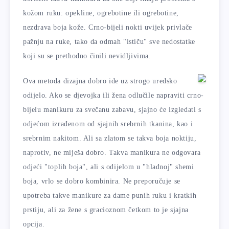
kožom ruku: opekline, ogrebotine ili ogrebotine,
nezdrava boja kože. Crno-bijeli nokti uvijek privlače
pažnju na ruke, tako da odmah "ističu" sve nedostatke
koji su se prethodno činili nevidljivima.
Ova metoda dizajna dobro ide uz strogo uredsko
odijelo. Ako se djevojka ili žena odlučile napraviti crno-
bijelu manikuru za svečanu zabavu, sjajno će izgledati s
odjećom izrađenom od sjajnih srebrnih tkanina, kao i
srebrnim nakitom. Ali sa zlatom se takva boja noktiju,
naprotiv, ne miješa dobro. Takva manikura ne odgovara
odjeći "toplih boja", ali s odijelom u "hladnoj" shemi
boja, vrlo se dobro kombinira. Ne preporučuje se
upotreba takve manikure za dame punih ruku i kratkih
prstiju, ali za žene s gracioznom četkom to je sjajna
opcija.