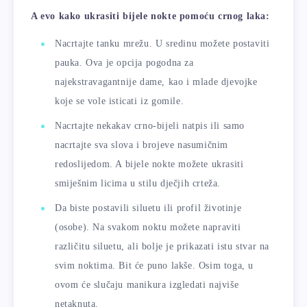
A evo kako ukrasiti bijele nokte pomoću crnog laka:
Nacrtajte tanku mrežu. U sredinu možete postaviti
pauka. Ova je opcija pogodna za
najekstravagantnije dame, kao i mlade djevojke
koje se vole isticati iz gomile.
Nacrtajte nekakav crno-bijeli natpis ili samo
nacrtajte sva slova i brojeve nasumičnim
redoslijedom. A bijele nokte možete ukrasiti
smiješnim licima u stilu dječjih crteža.
Da biste postavili siluetu ili profil životinje
(osobe). Na svakom noktu možete napraviti
različitu siluetu, ali bolje je prikazati istu stvar na
svim noktima. Bit će puno lakše. Osim toga, u
ovom će slučaju manikura izgledati najviše
netaknuta.