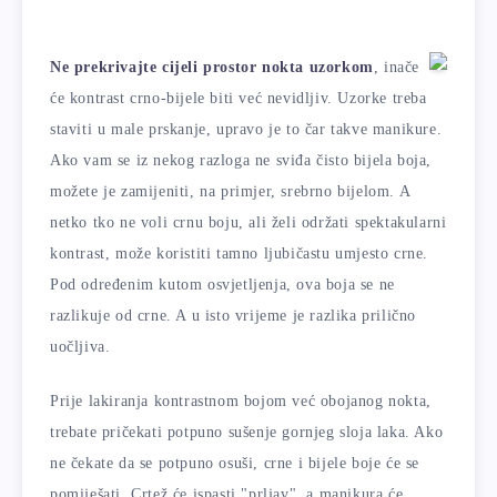
Ne prekrivajte cijeli prostor nokta uzorkom
, inače
će kontrast crno-bijele biti već nevidljiv. Uzorke treba
staviti u male prskanje, upravo je to čar takve manikure.
Ako vam se iz nekog razloga ne sviđa čisto bijela boja,
možete je zamijeniti, na primjer, srebrno bijelom. A
netko tko ne voli crnu boju, ali želi održati spektakularni
kontrast, može koristiti tamno ljubičastu umjesto crne.
Pod određenim kutom osvjetljenja, ova boja se ne
razlikuje od crne. A u isto vrijeme je razlika prilično
uočljiva.
Prije lakiranja kontrastnom bojom već obojanog nokta,
trebate pričekati potpuno sušenje gornjeg sloja laka. Ako
ne čekate da se potpuno osuši, crne i bijele boje će se
pomiješati. Crtež će ispasti "prljav", a manikura će