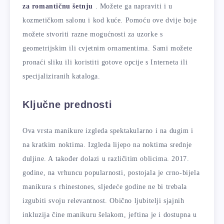
za romantičnu šetnju
. Možete ga napraviti i u
kozmetičkom salonu i kod kuće. Pomoću ove dvije boje
možete stvoriti razne mogućnosti za uzorke s
geometrijskim ili cvjetnim ornamentima. Sami možete
pronaći sliku ili koristiti gotove opcije s Interneta ili
specijaliziranih kataloga.
Ključne prednosti
Ova vrsta manikure izgleda spektakularno i na dugim i
na kratkim noktima. Izgleda lijepo na noktima srednje
duljine. A također dolazi u različitim oblicima. 2017.
godine, na vrhuncu popularnosti, postojala je crno-bijela
manikura s rhinestones, sljedeće godine ne bi trebala
izgubiti svoju relevantnost. Obično ljubitelji sjajnih
inkluzija čine manikuru šelakom, jeftina je i dostupna u