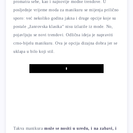
promatra sebe, kao i najnovije modne trendove. U
posljednje vrijeme moda za manikuru se mijenja prilično
sporo: već nekoliko godina jakna i druge opcije koje su
postale „žanrovska klasika“ nisu izlazile iz mode. No,
pojavljuju se novi trendovi. Odlična ideja je napraviti
crno-bijelu manikuru. Ova je opcija dizajna dobra jer se
uklapa u bilo koji stil.
Play
Takva manikura
može se nositi u uredu, i na zabavi, i