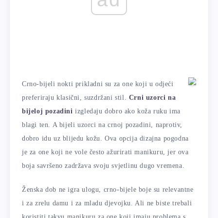
Crno-bijeli nokti prikladni su za one koji u odjeći
preferiraju klasični, suzdržani stil.
Crni uzorci na
bijeloj pozadini
izgledaju dobro ako koža ruku ima
blagi ten. A bijeli uzorci na crnoj pozadini, naprotiv,
dobro idu uz blijedu kožu. Ova opcija dizajna pogodna
je za one koji ne vole često ažurirati manikuru, jer ova
boja savršeno zadržava svoju svjetlinu dugo vremena.
Ženska dob ne igra ulogu, crno-bijele boje su relevantne
i za zrelu damu i za mladu djevojku. Ali ne biste trebali
koristiti takvu manikuru za one koji imaju problema s