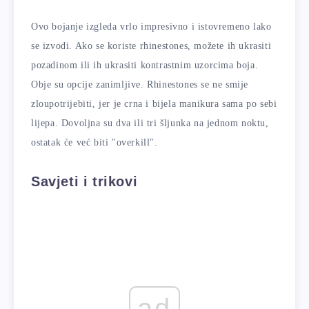
Ovo bojanje izgleda vrlo impresivno i istovremeno lako
se izvodi. Ako se koriste rhinestones, možete ih ukrasiti
pozadinom ili ih ukrasiti kontrastnim uzorcima boja.
Obje su opcije zanimljive. Rhinestones se ne smije
zloupotrijebiti, jer je crna i bijela manikura sama po sebi
lijepa. Dovoljna su dva ili tri šljunka na jednom noktu,
ostatak će već biti "overkill".
Savjeti i trikovi
ad