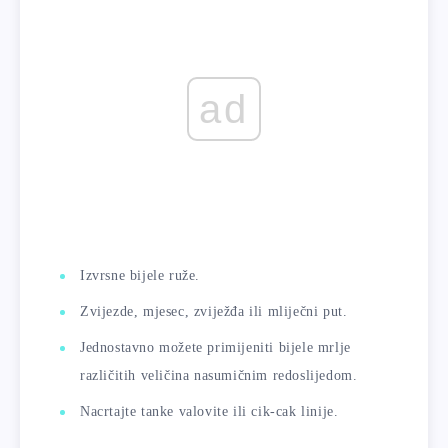
ad
Izvrsne bijele ruže.
Zvijezde, mjesec, zviježđa ili mliječni put.
Jednostavno možete primijeniti bijele mrlje
različitih veličina nasumičnim redoslijedom.
Nacrtajte tanke valovite ili cik-cak linije.