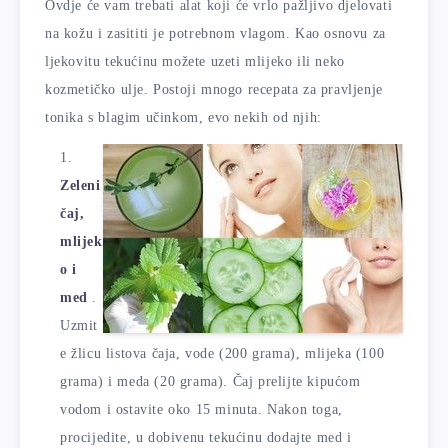
Ovdje će vam trebati alat koji će vrlo pažljivo djelovati
na kožu i zasititi je potrebnom vlagom. Kao osnovu za
ljekovitu tekućinu možete uzeti mlijeko ili neko
kozmetičko ulje. Postoji mnogo recepata za pravljenje
tonika s blagim učinkom, evo nekih od njih:
Zeleni
čaj,
mlijek
o i
med
.
Uzmit
e žlicu listova čaja, vode (200 grama), mlijeka (100
grama) i meda (20 grama). Čaj prelijte kipućom
vodom i ostavite oko 15 minuta. Nakon toga,
procijedite, u dobivenu tekućinu dodajte med i