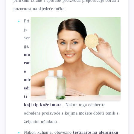
prilikom izrade i uporabe proizvoda preporučuje obratiti
pozornost na sljedeće točke:
Pri
je
sve
ga,
mo
rat
e
odr
edi
ti
koji tip kože imate
. Nakon toga odaberite
određene proizvode s kojima možete dobiti tonik s
željenim učinkom.
Nakon kuhanja, obavezno
testirajte na alergijsku