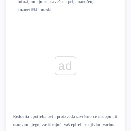
infuzijom ujutro, navečer i prije nanošenja
kozmetičkih maski.
ad
Redovita upotreba ovih proizvoda savršeno će nadopuniti
osnovnu njegu, zasitivajući vaš epitel hranjivim tvarima.