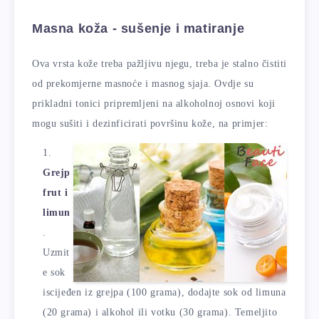
Masna koža - sušenje i matiranje
Ova vrsta kože treba pažljivu njegu, treba je stalno čistiti
od prekomjerne masnoće i masnog sjaja. Ovdje su
prikladni tonici pripremljeni na alkoholnoj osnovi koji
mogu sušiti i dezinficirati površinu kože, na primjer:
Grejp
frut i
limun
.
Uzmit
e sok
iscijeđen iz grejpa (100 grama), dodajte sok od limuna
(20 grama) i alkohol ili votku (30 grama). Temeljito