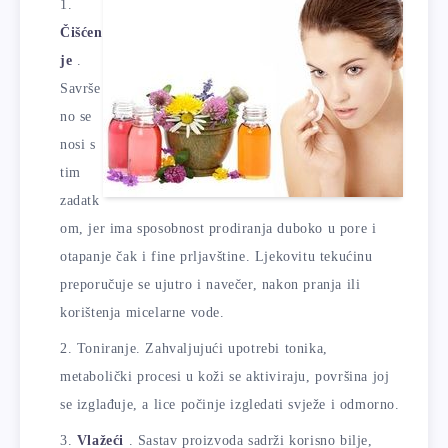
Čišćen
je
.
Savrše
no se
nosi s
tim
zadatk
om, jer ima sposobnost prodiranja duboko u pore i
otapanje čak i fine prljavštine. Ljekovitu tekućinu
preporučuje se ujutro i navečer, nakon pranja ili
korištenja micelarne vode.
Toniranje. Zahvaljujući upotrebi tonika,
metabolički procesi u koži se aktiviraju, površina joj
se izglađuje, a lice počinje izgledati svježe i odmorno.
Vlažeći
. Sastav proizvoda sadrži korisno bilje,