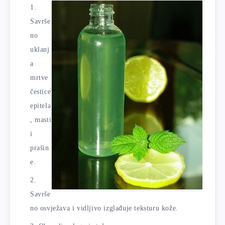
Savrše
no
uklanj
a
mrtve
čestice
epitela
, masti
i
prašin
e.
Savrše
no osvježava i vidljivo izglađuje teksturu kože.