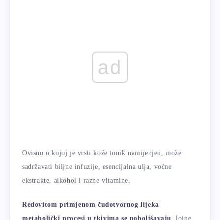
ad
Ovisno o kojoj je vrsti kože tonik namijenjen, može
sadržavati biljne infuzije, esencijalna ulja, voćne
ekstrakte, alkohol i razne vitamine.
Redovitom primjenom čudotvornog lijeka
metabolički procesi u tkivima se poboljšavaju
, lojne