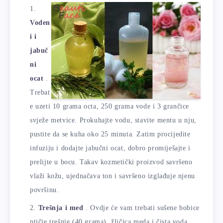
Voden
i i
jabuč
ni
ocat
.
Trebat
e uzeti 10 grama octa, 250 grama vode i 3 grančice
svježe metvice. Prokuhajte vodu, stavite mentu u nju,
pustite da se kuha oko 25 minuta. Zatim procijedite
infuziju i dodajte jabučni ocat, dobro promiješajte i
prelijte u bocu. Takav kozmetički proizvod savršeno
vlaži kožu, ujednačava ton i savršeno izglađuje njenu
površinu.
Trešnja i med
. Ovdje će vam trebati sušene bobice
ptičje trešnje (40 grama), žličica meda i čista voda