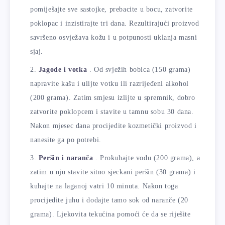
pomiješajte sve sastojke, prebacite u bocu, zatvorite
poklopac i inzistirajte tri dana. Rezultirajući proizvod
savršeno osvježava kožu i u potpunosti uklanja masni
sjaj.
Jagode i votka
. Od svježih bobica (150 grama)
napravite kašu i ulijte votku ili razrijeđeni alkohol
(200 grama). Zatim smjesu izlijte u spremnik, dobro
zatvorite poklopcem i stavite u tamnu sobu 30 dana.
Nakon mjesec dana procijedite kozmetički proizvod i
nanesite ga po potrebi.
Peršin i naranča
. Prokuhajte vodu (200 grama), a
zatim u nju stavite sitno sjeckani peršin (30 grama) i
kuhajte na laganoj vatri 10 minuta. Nakon toga
procijedite juhu i dodajte tamo sok od naranče (20
grama). Ljekovita tekućina pomoći će da se riješite