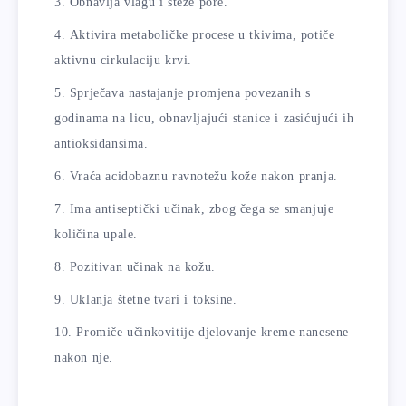
Obnavlja vlagu i steže pore.
Aktivira metaboličke procese u tkivima, potiče
aktivnu cirkulaciju krvi.
Sprječava nastajanje promjena povezanih s
godinama na licu, obnavljajući stanice i zasićujući ih
antioksidansima.
Vraća acidobaznu ravnotežu kože nakon pranja.
Ima antiseptički učinak, zbog čega se smanjuje
količina upale.
Pozitivan učinak na kožu.
Uklanja štetne tvari i toksine.
Promiče učinkovitije djelovanje kreme nanesene
nakon nje.