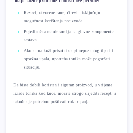
imaju kožne probleme i bolesti ove prirode:
Rezovi, otvorene rane, čirevi - isključuju
mogućnost korištenja proizvoda.
Pojedinačna netolerancija na glavne komponente
sastava.
Ako su na koži prisutni osipi nepoznatog tipa ili
opsežna upala, upotreba tonika može pogoršati
situaciju.
Da biste dobili koristan i siguran proizvod, u vrijeme
izrade tonika kod kuće, morate strogo slijediti recept, a
također je potrebno poštivati ​​rok trajanja.