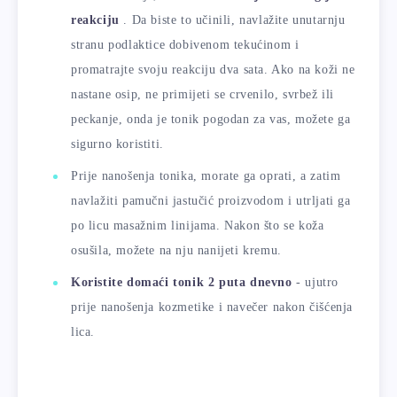
reakciju
. Da biste to učinili, navlažite unutarnju
stranu podlaktice dobivenom tekućinom i
promatrajte svoju reakciju dva sata. Ako na koži ne
nastane osip, ne primijeti se crvenilo, svrbež ili
peckanje, onda je tonik pogodan za vas, možete ga
sigurno koristiti.
Prije nanošenja tonika, morate ga oprati, a zatim
navlažiti pamučni jastučić proizvodom i utrljati ga
po licu masažnim linijama. Nakon što se koža
osušila, možete na nju nanijeti kremu.
Koristite domaći tonik 2 puta dnevno
- ujutro
prije nanošenja kozmetike i navečer nakon čišćenja
lica.