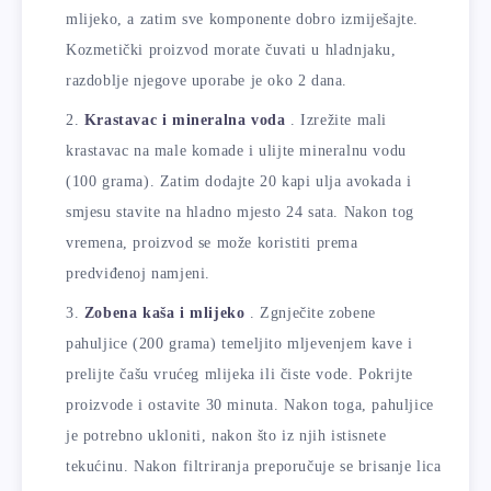
mlijeko, a zatim sve komponente dobro izmiješajte.
Kozmetički proizvod morate čuvati u hladnjaku,
razdoblje njegove uporabe je oko 2 dana.
Krastavac i mineralna voda
. Izrežite mali
krastavac na male komade i ulijte mineralnu vodu
(100 grama). Zatim dodajte 20 kapi ulja avokada i
smjesu stavite na hladno mjesto 24 sata. Nakon tog
vremena, proizvod se može koristiti prema
predviđenoj namjeni.
Zobena kaša i mlijeko
. Zgnječite zobene
pahuljice (200 grama) temeljito mljevenjem kave i
prelijte čašu vrućeg mlijeka ili čiste vode. Pokrijte
proizvode i ostavite 30 minuta. Nakon toga, pahuljice
je potrebno ukloniti, nakon što iz njih istisnete
tekućinu. Nakon filtriranja preporučuje se brisanje lica