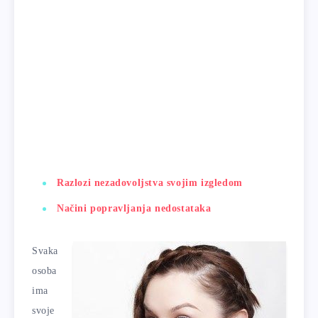
Razlozi nezadovoljstva svojim izgledom
Načini popravljanja nedostataka
Svaka
osoba
ima
svoje