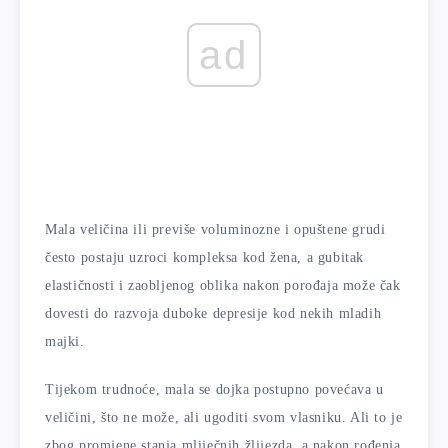
ad
Mala veličina ili previše voluminozne i opuštene grudi
često postaju uzroci kompleksa kod žena, a gubitak
elastičnosti i zaobljenog oblika nakon porođaja može čak
dovesti do razvoja duboke depresije kod nekih mladih
majki.
Tijekom trudnoće, mala se dojka postupno povećava u
veličini, što ne može, ali ugoditi svom vlasniku. Ali to je
zbog promjene stanja mliječnih žlijezda, a nakon rođenja