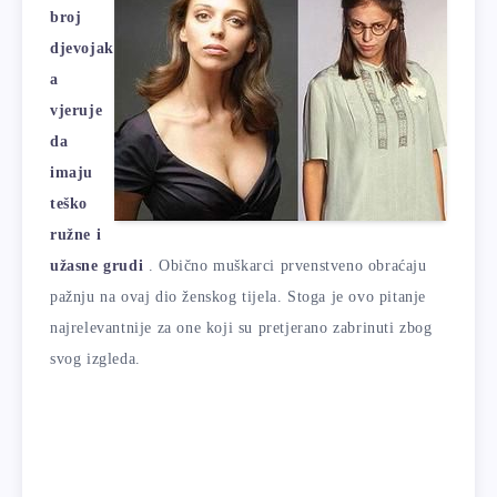
broj
djevojak
a
vjeruje
da
imaju
teško
ružne i
užasne grudi
. Obično muškarci prvenstveno obraćaju
pažnju na ovaj dio ženskog tijela. Stoga je ovo pitanje
najrelevantnije za one koji su pretjerano zabrinuti zbog
svog izgleda.