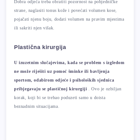
Dobra odjeća treba obratiti pozornost na pobjedničke
strane, naglasiti tonus kože i povećati volumen kose,
pojačati njenu boju, dodati volumen na pravim mjestima
ili sakriti njen višak.
Plastična kirurgija
U izuzetnim slučajevima, kada se problem s izgledom
ne može riješiti uz pomoć šminke ili bavljenja
sportom, odabirom odjeće i psiholoških sjednica
pribjegavaju se plastičnoj kirurgiji
. Ovo je ozbiljan
korak, koji bi se trebao poduzeti samo u doista
beznadnim situacijama.