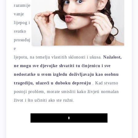
razumije
vanje
lijepog i
svatko
prosuđuj
e
ljepotu, na temelju vlastitih sklonosti i ukusa.
Nažalost,
ne mogu sve djevojke shvatiti tu činjenicu i sve
nedostatke u svom izgledu doživljavaju kao osobnu
tragediju, ulazeći u duboku depresiju
. Kad stvarno
postoji problem, morate smisliti kako živjeti normalan
život i što učiniti ako ste ružni.
Play