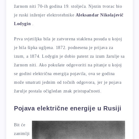
žarnom niti 70-ih godina 19. stoljeća. Njezin tvorac bio
je ruski inženjer elektrotehnike
Aleksandar Nikolajevič
Lodygin
.
Prva svjetiljka bila je zatvorena staklena posuda u kojoj
je bila šipka ugljena. 1872. podnesena je prijava za
izum, a 1874. Lodygin je dobio patent za izum žarulje sa
žarnom niti. Ako pokušate odgovoriti na pitanje u kojoj
se godini električna energija pojavila, ova se godina
može smatrati jednim od točnih odgovora, jer je pojava
žarulje postala očigledan znak pristupačnosti.
Pojava električne energije u Rusiji
Bit će
zanimlji