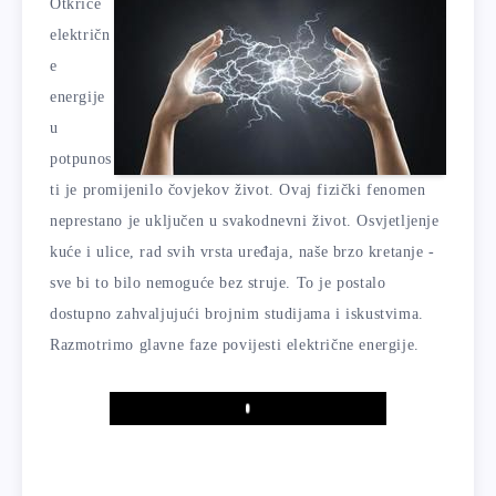
Otkriće
električn
e
energije
u
potpunos
ti je promijenilo čovjekov život. Ovaj fizički fenomen
neprestano je uključen u svakodnevni život. Osvjetljenje
kuće i ulice, rad svih vrsta uređaja, naše brzo kretanje -
sve bi to bilo nemoguće bez struje. To je postalo
dostupno zahvaljujući brojnim studijama i iskustvima.
Razmotrimo glavne faze povijesti električne energije.
Play