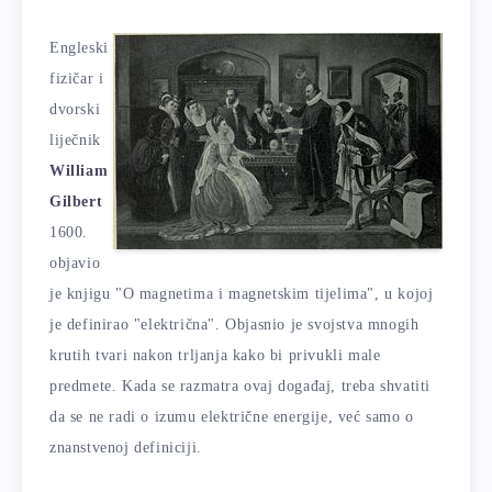
Engleski
fizičar i
dvorski
liječnik
William
Gilbert
1600.
objavio
je knjigu "O magnetima i magnetskim tijelima", u kojoj
je definirao "električna". Objasnio je svojstva mnogih
krutih tvari nakon trljanja kako bi privukli male
predmete. Kada se razmatra ovaj događaj, treba shvatiti
da se ne radi o izumu električne energije, već samo o
znanstvenoj definiciji.