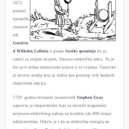
1672.
poznati
njemački
znanstve
nik
Gottfrie
d Wilhelm Leibniz
u pismu
Geriki spominje
da je,
radeći sa svojim strojem, fiksirao električnu iskru. To je
bio prvi dokaz misteriozne pojave u to vrijeme. Guericke
je stvorio uređaj koji je služio kao prototip svih budućih
električnih otkrića.
1729. godine britanski znanstvenik
Stephen Gray
napravio je eksperimente koji su otvorili mogućnost
prijenosa električnog naboja na kratkim (do 800 stopa)
udaljenostima. Otkrio je i da se električna energija ne