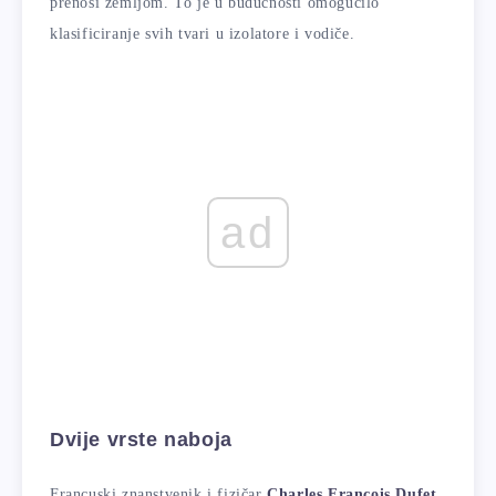
prenosi zemljom. To je u budućnosti omogućilo
klasificiranje svih tvari u izolatore i vodiče.
ad
Dvije vrste naboja
Francuski znanstvenik i fizičar
Charles Francois Dufet