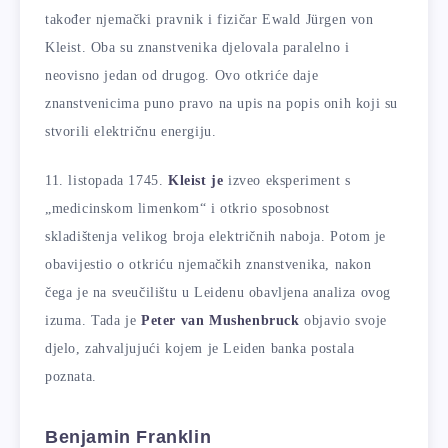
također njemački pravnik i fizičar Ewald Jürgen von
Kleist. Oba su znanstvenika djelovala paralelno i
neovisno jedan od drugog. Ovo otkriće daje
znanstvenicima puno pravo na upis na popis onih koji su
stvorili električnu energiju.
11. listopada 1745.
Kleist je
izveo eksperiment s
„medicinskom limenkom“ i otkrio sposobnost
skladištenja velikog broja električnih naboja. Potom je
obavijestio o otkriću njemačkih znanstvenika, nakon
čega je na sveučilištu u Leidenu obavljena analiza ovog
izuma. Tada je
Peter van Mushenbruck
objavio svoje
djelo, zahvaljujući kojem je Leiden banka postala
poznata.
Benjamin Franklin