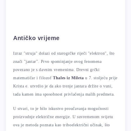
Antičko vrijeme
Izraz "struja" dolazi od starogrčke riječi "elektron", što
znači "jantar". Prvo spominjanje ovog fenomena
povezano je s davnim vremenima. Drevni grčki
matematičar i filozof
Thales iz Mileta
u 7. stoljeću prije
Krista e. utvrdio je da ako trenje jantara držite o vuni,
tada kamen ima sposobnost privlačenja malih predmeta.
U stvari, to je bilo iskustvo proučavanja mogućnosti
proizvodnje električne energije. U suvremenom svijetu
ova je metoda poznata kao triboelektrični učinak, što